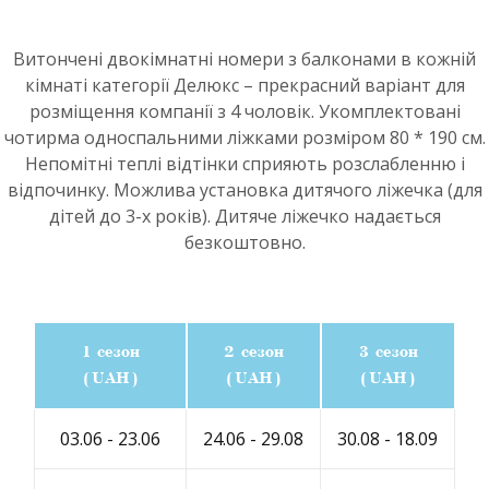
Витончені двокімнатні номери з балконами в кожній
кімнаті категорії Делюкс – прекрасний варіант для
розміщення компанії з 4 чоловік. Укомплектовані
чотирма односпальними ліжками розміром 80 * 190 см.
Непомітні теплі відтінки сприяють розслабленню і
відпочинку. Можлива установка дитячого ліжечка (для
дітей до 3-х років). Дитяче ліжечко надається
безкоштовно.
1 сезон
2 сезон
3 сезон
(UAH)
(UAH)
(UAH)
03.06 - 23.06
24.06 - 29.08
30.08 - 18.09