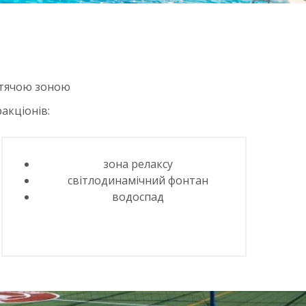
итячою зоною
акціонів:
зона релаксу
світлодинамічний фонтан
водоспад