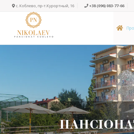
Skip
c. Коблево, пр-т.Курортный, 16
+38 (096) 083-77-66
to
content
Про
ПАНСІОНА