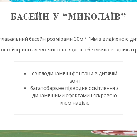
БАСЕЙН У “МИКОЛАЇВ”
плавальний басейн розмірами 30м * 14м з виділеною д
гостей кришталево-чистою водою і безліччю водних атр
світлодинамічні фонтани в дитячій
зоні
багатобарвне підводне освітлення з
динамічними ефектами і яскравою
ілюмінацією