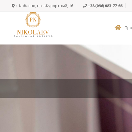
Skip
c. Коблево, пр-т.Курортный, 16
+38 (096) 083-77-66
to
content
Про