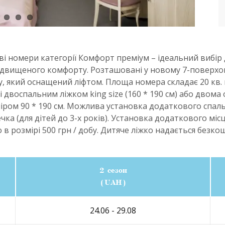
і номери категорії Комфорт преміум – ідеальний вибір 
ідвищеного комфорту. Розташовані у новому 7-поверхо
у, який оснащений ліфтом. Площа номера складає 20 кв.
 двоспальним ліжком king size (160 * 190 см) або двом
іром 90 * 190 см. Можлива установка додаткового спаль
чка (для дітей до 3-х років). Установка додаткового міс
 в розмірі 500 грн / добу. Дитяче ліжко надається безко
2 сезон
(UAH)
24.06 - 29.08