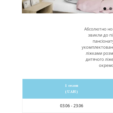
Абсолютно нов
звикли до п
пансіонат
укомплектовані
ліжками розм
дитячого ліже
окремо
1 сезон
(UAH)
03.06 - 23.06