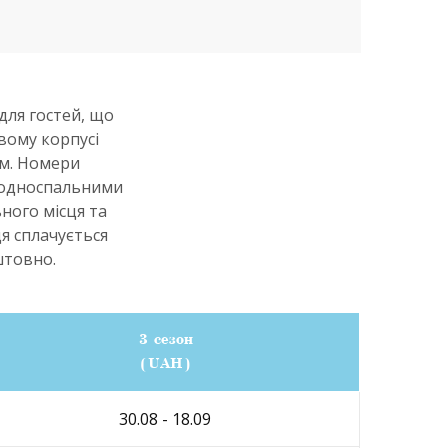
для гостей, що
вому корпусі
 м. Номери
а односпальними
ного місця та
ця сплачується
штовно.
3 сезон
(UAH)
30.08 - 18.09